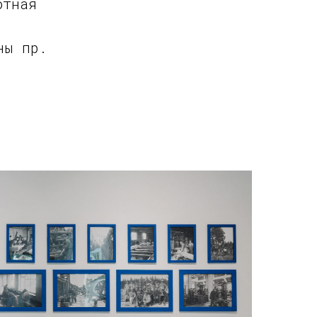
отная
ны пр.