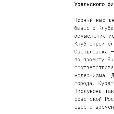
Уральского фи
Первый выста
бывшего Клуба
осмыслению ис
Клуб строите
Свердловска —
по проекту Як
соответствов
модернизма. Д
города. Курат
Пискунова так
советской Ро
своего време