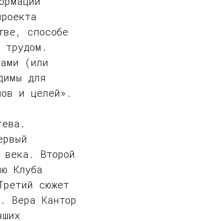
ормации
проекта
тве, способе
 трудом.
мами (или
димы для
лов и целей».
тева.
ервый
 века. Второй
ию Клуба
Третий сюжет
. Вера Кантор
вших