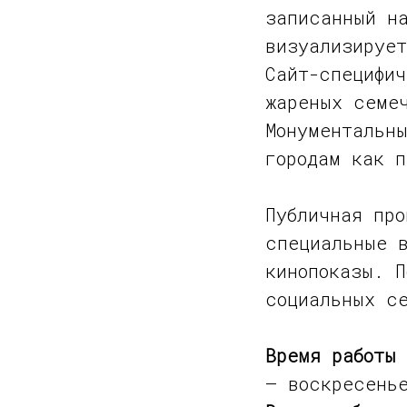
записанный н
визуализирует
Сайт-специфич
жареных семе
Монументальны
городам как 
Публичная про
специальные 
кинопоказы. П
социальных с
Время работы 
— воскресень