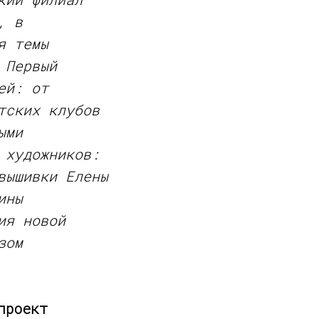
, в
я темы
 Первый
ей: от
тских клубов
ыми
 художников:
вышивки Елены
ины
ия новой
зом
проект