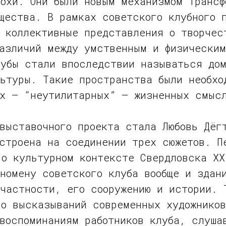
похи. Они были новым механизмом трансф
щества. В рамках советского клубного 
 коллективные представления о творчес
различий между умственным и физическим
лубы стали впоследствии называться до
льтуры. Такие пространства были необхо
ых – “неутилитарных” — жизненных смыс
выставочного проекта стала Любовь Дёг
строена на соединении трех сюжетов. П
о культурном контексте Свердловска XX
номену советского клуба вообще и здан
частности, его сооружению и истории. 
во высказываний современных художников
воспоминаниям работников клуба, слуша