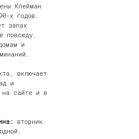
лены Клейман
90-х годов.
ет запах
е повсюду.
домам и
минаний.
кта, включает
ад и
 на сайте и в
ина:
вторник
одной.