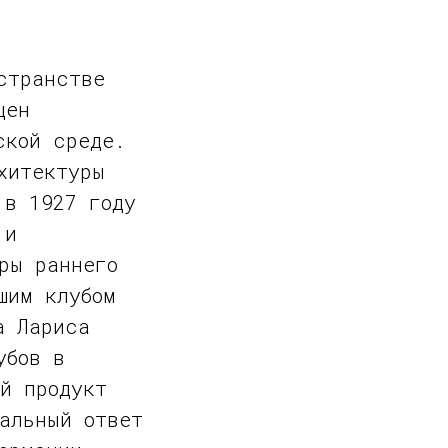
странстве
щен
ской среде.
хитектуры
 в 1927 году
 и
ры раннего
шим клубом
а Лариса
убов в
й продукт
альный ответ