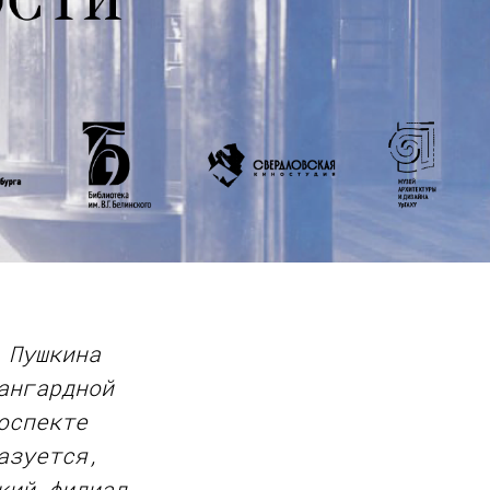
 Пушкина
ангардной
оспекте
азуется,
кий филиал