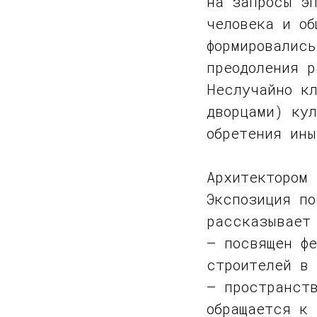
на запросы э
человека и об
формировались
преодоления 
Неслучайно к
дворцами) ку
обретения ин
Архитектором 
Экспозиция по
рассказывает 
— посвящен фе
строителей в 
— пространст
обращается к 